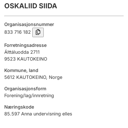
OSKALIID SIIDA
Årsrekneskap
Innsending og forseinkingsgebyr
Organisasjonsnummer
833 716 182
Tinglysing
Forretningsadresse
Álttáluodda 2711
9523
KAUTOKEINO
Jeger
Betaling og jegeravgiftskort
Kommune, land
5612
KAUTOKEINO
,
Norge
Ektepaktrettleiaren
Organisasjonsform
Forening/lag/innretning
Næringskode
Andre tema
85.597
Anna undervisning elles