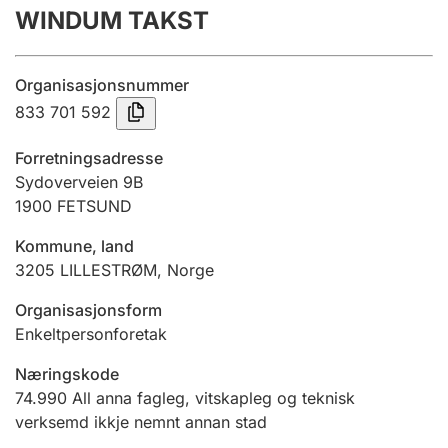
WINDUM TAKST
Årsrekneskap
Innsending og forseinkingsgebyr
Organisasjonsnummer
833 701 592
Tinglysing
Forretningsadresse
Sydoverveien 9B
1900
FETSUND
Jeger
Betaling og jegeravgiftskort
Kommune, land
3205
LILLESTRØM
,
Norge
Ektepaktrettleiaren
Organisasjonsform
Enkeltpersonforetak
Næringskode
Andre tema
74.990
All anna fagleg, vitskapleg og teknisk
verksemd ikkje nemnt annan stad