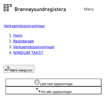
Hopp
Meny
Registersøk
til
Søk
Velg språk
innhald
Verksemdopplysningar
Aksjeselskap
Registrere, endre, slette
Heim
Registersøk
Verksemdopplysningar
Enkeltpersonføretak
WINDUM TAKST
Registrere, endre, slette
Mørk bakgrunn
Lag og foreining
Registrere, endre, slette
Opplysninger er skjult
Last ned opplysningar
Vis alle opplysninger
Fleire organisasjonsformer