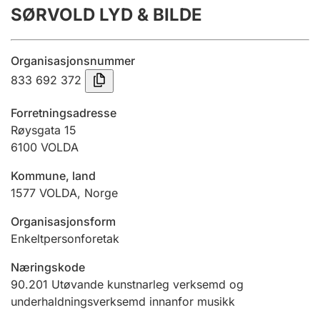
SØRVOLD LYD & BILDE
Årsrekneskap
Innsending og forseinkingsgebyr
Organisasjonsnummer
833 692 372
Tinglysing
Forretningsadresse
Røysgata 15
6100
VOLDA
Jeger
Betaling og jegeravgiftskort
Kommune, land
1577
VOLDA
,
Norge
Ektepaktrettleiaren
Organisasjonsform
Enkeltpersonforetak
Næringskode
Andre tema
90.201
Utøvande kunstnarleg verksemd og
underhaldningsverksemd innanfor musikk