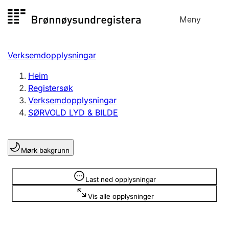
Hopp
Meny
Registersøk
til
Søk
Velg språk
innhald
Verksemdopplysningar
Aksjeselskap
Registrere, endre, slette
Heim
Registersøk
Verksemdopplysningar
Enkeltpersonføretak
SØRVOLD LYD & BILDE
Registrere, endre, slette
Mørk bakgrunn
Lag og foreining
Registrere, endre, slette
Opplysninger er skjult
Last ned opplysningar
Vis alle opplysninger
Fleire organisasjonsformer