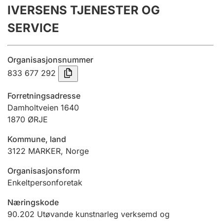
IVERSENS TJENESTER OG
Årsrekneskap
SERVICE
Innsending og forseinkingsgebyr
Organisasjonsnummer
Tinglysing
833 677 292
Forretningsadresse
Jeger
Damholtveien 1640
Betaling og jegeravgiftskort
1870
ØRJE
Kommune, land
3122
MARKER
,
Norge
Ektepaktrettleiaren
Organisasjonsform
Enkeltpersonforetak
Andre tema
Næringskode
90.202
Utøvande kunstnarleg verksemd og