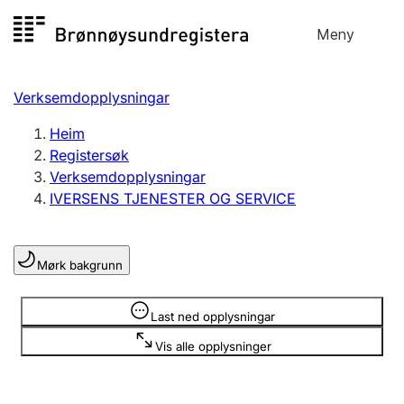
Hopp
Meny
Registersøk
til
Søk
Velg språk
innhald
Verksemdopplysningar
Aksjeselskap
Registrere, endre, slette
Heim
Registersøk
Verksemdopplysningar
Enkeltpersonføretak
IVERSENS TJENESTER OG SERVICE
Registrere, endre, slette
Mørk bakgrunn
Lag og foreining
Registrere, endre, slette
Opplysninger er skjult
Last ned opplysningar
Vis alle opplysninger
Fleire organisasjonsformer