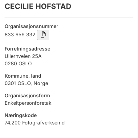
CECILIE HOFSTAD
Årsrekneskap
Innsending og forseinkingsgebyr
Organisasjonsnummer
833 659 332
Tinglysing
Forretningsadresse
Ullernveien 25A
0280
OSLO
Jeger
Betaling og jegeravgiftskort
Kommune, land
0301
OSLO
,
Norge
Ektepaktrettleiaren
Organisasjonsform
Enkeltpersonforetak
Næringskode
Andre tema
74.200
Fotografverksemd