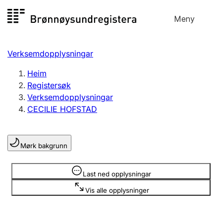
Hopp
Meny
Registersøk
til
Søk
Velg språk
innhald
Verksemdopplysningar
Aksjeselskap
Registrere, endre, slette
Heim
Registersøk
Verksemdopplysningar
Enkeltpersonføretak
CECILIE HOFSTAD
Registrere, endre, slette
Mørk bakgrunn
Lag og foreining
Registrere, endre, slette
Opplysninger er skjult
Last ned opplysningar
Vis alle opplysninger
Fleire organisasjonsformer