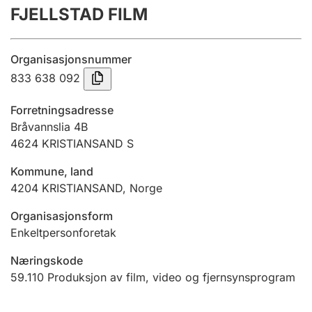
FJELLSTAD FILM
Årsrekneskap
Innsending og forseinkingsgebyr
Organisasjonsnummer
833 638 092
Tinglysing
Forretningsadresse
Bråvannslia 4B
4624
KRISTIANSAND S
Jeger
Betaling og jegeravgiftskort
Kommune, land
4204
KRISTIANSAND
,
Norge
Ektepaktrettleiaren
Organisasjonsform
Enkeltpersonforetak
Næringskode
Andre tema
59.110
Produksjon av film, video og fjernsynsprogram