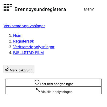
Hopp
Meny
Registersøk
til
Søk
Velg språk
innhald
Verksemdopplysningar
Aksjeselskap
Registrere, endre, slette
Heim
Registersøk
Verksemdopplysningar
Enkeltpersonføretak
FJELLSTAD FILM
Registrere, endre, slette
Mørk bakgrunn
Lag og foreining
Registrere, endre, slette
Opplysninger er skjult
Last ned opplysningar
Vis alle opplysninger
Fleire organisasjonsformer