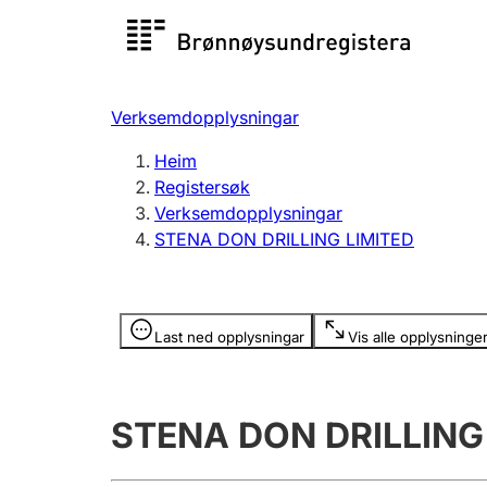
Registersøk
Aksjesel
Registrer
Verksemdopplysningar
Lag og foreining
Fleire
Heim
Registrere, endre, slette
organisa
Registersøk
Verksemdopplysningar
STENA DON DRILLING LIMITED
Tinglysing
Jeger
Betaling 
Opplysninger er skjult
Last ned opplysningar
Vis alle opplysninge
Andre tema
STENA DON DRILLING