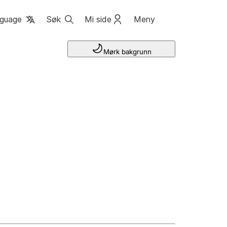
guage
Søk
Mi side
Meny
Mørk bakgrunn