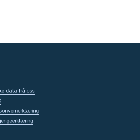
ke data frå oss
S
sonvernerklæring
gjengeerklæring