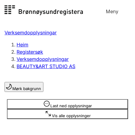
Hopp
Meny
Registersøk
til
Søk
Velg språk
innhald
Verksemdopplysningar
Aksjeselskap
Registrere, endre, slette
Heim
Registersøk
Verksemdopplysningar
Enkeltpersonføretak
BEAUTY&ART STUDIO AS
Registrere, endre, slette
Mørk bakgrunn
Lag og foreining
Registrere, endre, slette
Opplysninger er skjult
Last ned opplysningar
Vis alle opplysninger
Fleire organisasjonsformer