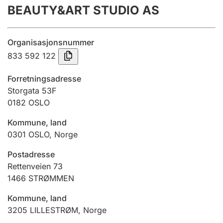
BEAUTY&ART STUDIO AS
Årsrekneskap
Innsending og forseinkingsgebyr
Organisasjonsnummer
833 592 122
Tinglysing
Forretningsadresse
Storgata 53F
0182
OSLO
Jeger
Betaling og jegeravgiftskort
Kommune, land
0301
OSLO
,
Norge
Ektepaktrettleiaren
Postadresse
Rettenveien 73
1466
STRØMMEN
Andre tema
Kommune, land
3205
LILLESTRØM
,
Norge