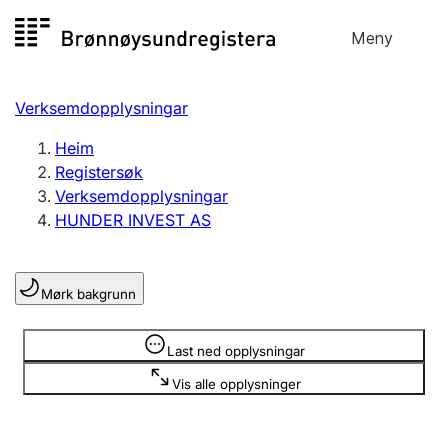
Hopp
Meny
Registersøk
til
Søk
Velg språk
innhald
Verksemdopplysningar
Aksjeselskap
Registrere, endre, slette
Heim
Registersøk
Verksemdopplysningar
Enkeltpersonføretak
HUNDER INVEST AS
Registrere, endre, slette
Mørk bakgrunn
Lag og foreining
Registrere, endre, slette
Opplysninger er skjult
Last ned opplysningar
Vis alle opplysninger
Fleire organisasjonsformer