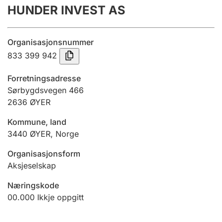
HUNDER INVEST AS
Årsrekneskap
Innsending og forseinkingsgebyr
Organisasjonsnummer
833 399 942
Tinglysing
Forretningsadresse
Sørbygdsvegen 466
2636
ØYER
Jeger
Betaling og jegeravgiftskort
Kommune, land
3440
ØYER
,
Norge
Ektepaktrettleiaren
Organisasjonsform
Aksjeselskap
Næringskode
Andre tema
00.000
Ikkje oppgitt