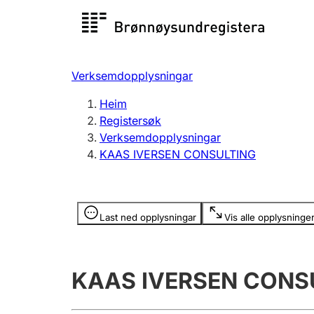
Registersøk
Aksjesel
Registrer
Verksemdopplysningar
Lag og foreining
Fleire
Heim
Registrere, endre, slette
organisa
Registersøk
Verksemdopplysningar
KAAS IVERSEN CONSULTING
Tinglysing
Jeger
Betaling 
Opplysninger er skjult
Last ned opplysningar
Vis alle opplysninge
Andre tema
KAAS IVERSEN CONS