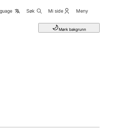
guage
Søk
Mi side
Meny
Mørk bakgrunn