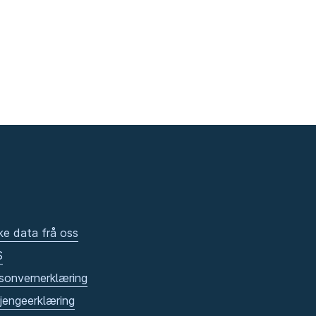
ke data frå oss
S
sonvernerklæring
gjengeerklæring