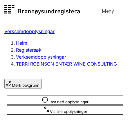
Hopp
Meny
Registersøk
til
Søk
Velg språk
innhald
Verksemdopplysningar
Aksjeselskap
Registrere, endre, slette
Heim
Registersøk
Verksemdopplysningar
Enkeltpersonføretak
TERRI ROBINSON ENTÆR WINE CONSULTING
Registrere, endre, slette
Mørk bakgrunn
Lag og foreining
Registrere, endre, slette
Opplysninger er skjult
Last ned opplysningar
Vis alle opplysninger
Fleire organisasjonsformer