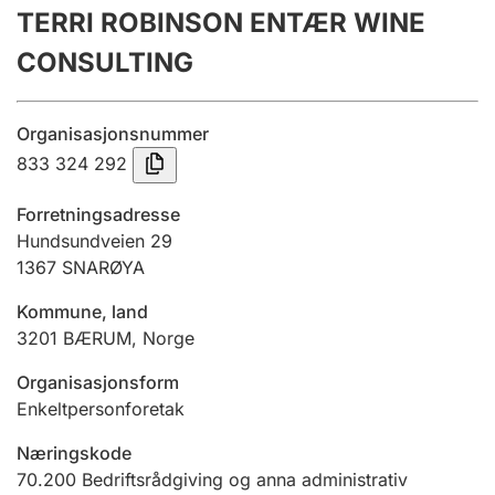
TERRI ROBINSON ENTÆR WINE
Årsrekneskap
CONSULTING
Innsending og forseinkingsgebyr
Organisasjonsnummer
Tinglysing
833 324 292
Forretningsadresse
Jeger
Hundsundveien 29
Betaling og jegeravgiftskort
1367
SNARØYA
Kommune, land
3201
BÆRUM
,
Norge
Ektepaktrettleiaren
Organisasjonsform
Enkeltpersonforetak
Andre tema
Næringskode
70.200
Bedriftsrådgiving og anna administrativ