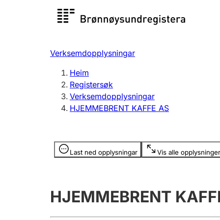
Registersøk
Aksjesel
Registrer
Verksemdopplysningar
Lag og foreining
Fleire
Heim
Registrere, endre, slette
organisa
Registersøk
Verksemdopplysningar
HJEMMEBRENT KAFFE AS
Tinglysing
Jeger
Betaling 
Opplysninger er skjult
Last ned opplysningar
Vis alle opplysninge
Andre tema
HJEMMEBRENT KAFF