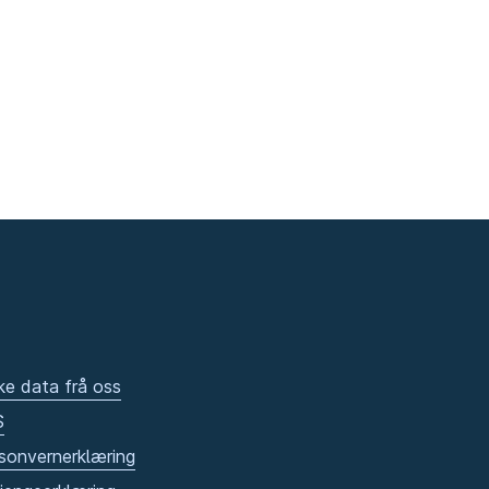
ke data frå oss
S
sonvernerklæring