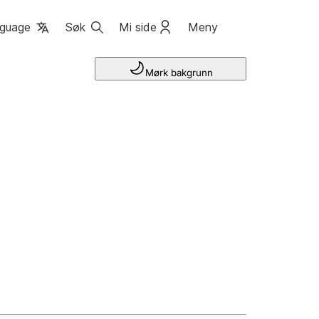
guage
Søk
Mi side
Meny
Mørk bakgrunn