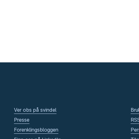
Ver obs på svindel
Bru
Presse
RS
Forenklingsbloggen
Per