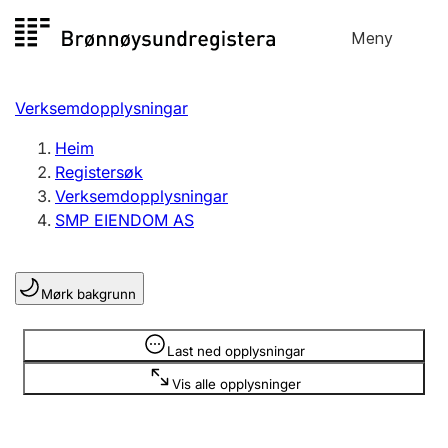
Hopp
Meny
Registersøk
til
Søk
Velg språk
innhald
Verksemdopplysningar
Aksjeselskap
Registrere, endre, slette
Heim
Registersøk
Verksemdopplysningar
Enkeltpersonføretak
SMP EIENDOM AS
Registrere, endre, slette
Mørk bakgrunn
Lag og foreining
Registrere, endre, slette
Opplysninger er skjult
Last ned opplysningar
Vis alle opplysninger
Fleire organisasjonsformer