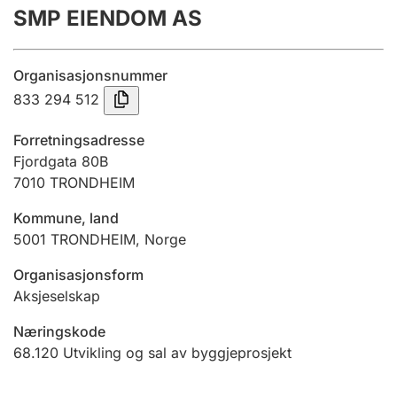
SMP EIENDOM AS
Årsrekneskap
Innsending og forseinkingsgebyr
Organisasjonsnummer
833 294 512
Tinglysing
Forretningsadresse
Fjordgata 80B
7010
TRONDHEIM
Jeger
Betaling og jegeravgiftskort
Kommune, land
5001
TRONDHEIM
,
Norge
Ektepaktrettleiaren
Organisasjonsform
Aksjeselskap
Næringskode
Andre tema
68.120
Utvikling og sal av byggjeprosjekt