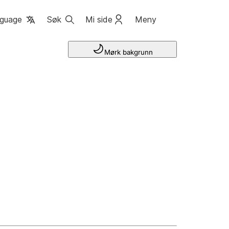
guage
Søk
Mi side
Meny
Mørk bakgrunn