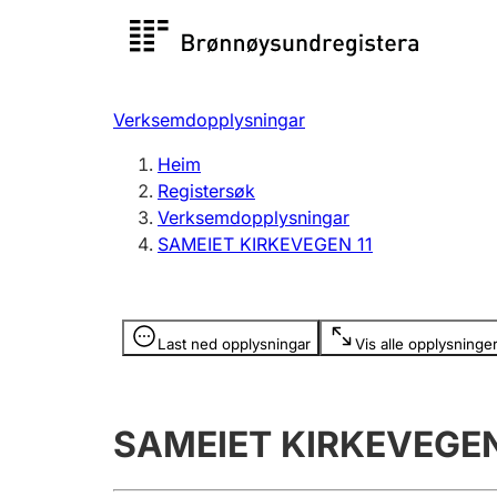
Registersøk
Aksjesel
Registrer
Verksemdopplysningar
Lag og foreining
Fleire
Heim
Registrere, endre, slette
organisa
Registersøk
Verksemdopplysningar
SAMEIET KIRKEVEGEN 11
Tinglysing
Jeger
Betaling 
Opplysninger er skjult
Last ned opplysningar
Vis alle opplysninge
Andre tema
SAMEIET KIRKEVEGEN