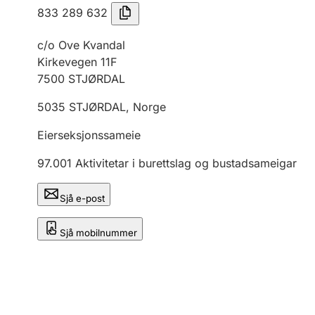
833 289 632
c/o Ove Kvandal
Kirkevegen 11F
7500
STJØRDAL
5035
STJØRDAL
,
Norge
Eierseksjonssameie
97.001
Aktivitetar i burettslag og bustadsameigar
Sjå e-post
Sjå mobilnummer