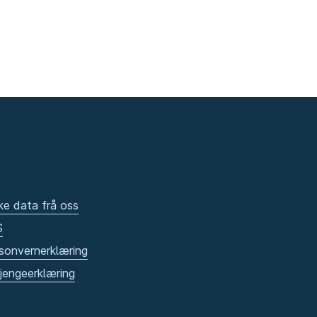
ke data frå oss
S
sonvernerklæring
gjengeerklæring