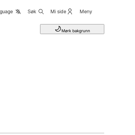
guage
Søk
Mi side
Meny
Mørk bakgrunn