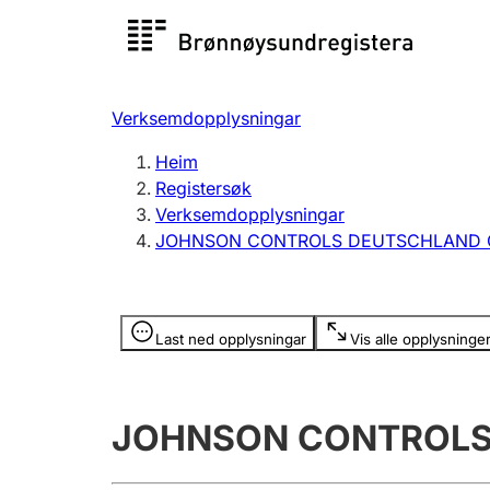
Registersøk
Aksjesel
Registrer
Verksemdopplysningar
Lag og foreining
Fleire
Heim
Registrere, endre, slette
organisa
Registersøk
Verksemdopplysningar
JOHNSON CONTROLS DEUTSCHLAND
Tinglysing
Jeger
Betaling 
Opplysninger er skjult
Last ned opplysningar
Vis alle opplysninge
Andre tema
JOHNSON CONTROLS