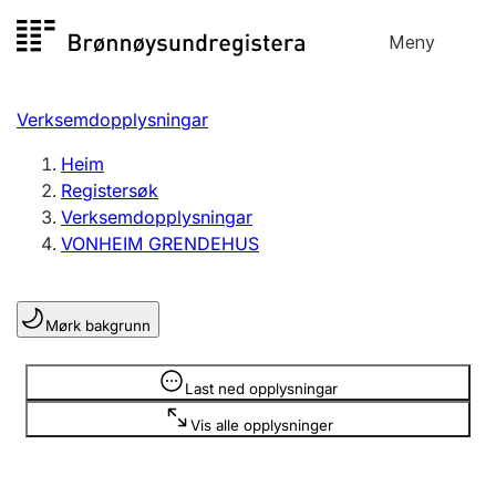
Hopp
Meny
Registersøk
til
Søk
Velg språk
innhald
Verksemdopplysningar
Aksjeselskap
Registrere, endre, slette
Heim
Registersøk
Verksemdopplysningar
Enkeltpersonføretak
VONHEIM GRENDEHUS
Registrere, endre, slette
Mørk bakgrunn
Lag og foreining
Registrere, endre, slette
Opplysninger er skjult
Last ned opplysningar
Vis alle opplysninger
Fleire organisasjonsformer