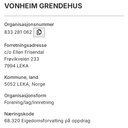
VONHEIM GRENDEHUS
Årsrekneskap
Innsending og forseinkingsgebyr
Organisasjonsnummer
833 281 062
Tinglysing
Forretningsadresse
c/o Ellen Frisendal
Frøvikveien 233
Jeger
7994
LEKA
Betaling og jegeravgiftskort
Kommune, land
5052
LEKA
,
Norge
Ektepaktrettleiaren
Organisasjonsform
Forening/lag/innretning
Andre tema
Næringskode
68.320
Eigedomsforvalting på oppdrag