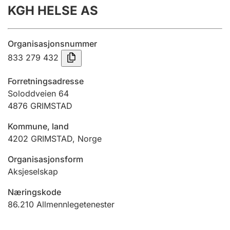
KGH HELSE AS
Årsrekneskap
Innsending og forseinkingsgebyr
Organisasjonsnummer
833 279 432
Tinglysing
Forretningsadresse
Soloddveien 64
4876
GRIMSTAD
Jeger
Betaling og jegeravgiftskort
Kommune, land
4202
GRIMSTAD
,
Norge
Ektepaktrettleiaren
Organisasjonsform
Aksjeselskap
Næringskode
Andre tema
86.210
Allmennlegetenester