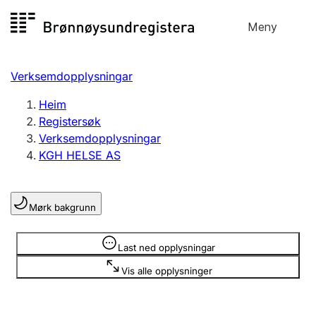
Hopp
Meny
Registersøk
til
Søk
Velg språk
innhald
Verksemdopplysningar
Aksjeselskap
Registrere, endre, slette
Heim
Registersøk
Verksemdopplysningar
Enkeltpersonføretak
KGH HELSE AS
Registrere, endre, slette
Mørk bakgrunn
Lag og foreining
Registrere, endre, slette
Opplysninger er skjult
Last ned opplysningar
Vis alle opplysninger
Fleire organisasjonsformer