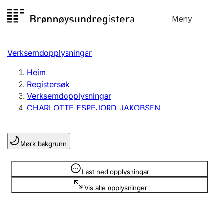
Hopp
Meny
Registersøk
til
Søk
Velg språk
innhald
Verksemdopplysningar
Aksjeselskap
Registrere, endre, slette
Heim
Registersøk
Verksemdopplysningar
Enkeltpersonføretak
CHARLOTTE ESPEJORD JAKOBSEN
Registrere, endre, slette
Mørk bakgrunn
Lag og foreining
Registrere, endre, slette
Opplysninger er skjult
Last ned opplysningar
Vis alle opplysninger
Fleire organisasjonsformer