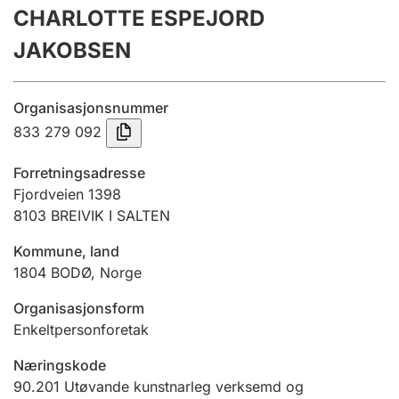
CHARLOTTE ESPEJORD
Årsrekneskap
JAKOBSEN
Innsending og forseinkingsgebyr
Organisasjonsnummer
Tinglysing
833 279 092
Forretningsadresse
Jeger
Fjordveien 1398
Betaling og jegeravgiftskort
8103
BREIVIK I SALTEN
Kommune, land
1804
BODØ
,
Norge
Ektepaktrettleiaren
Organisasjonsform
Enkeltpersonforetak
Andre tema
Næringskode
90.201
Utøvande kunstnarleg verksemd og