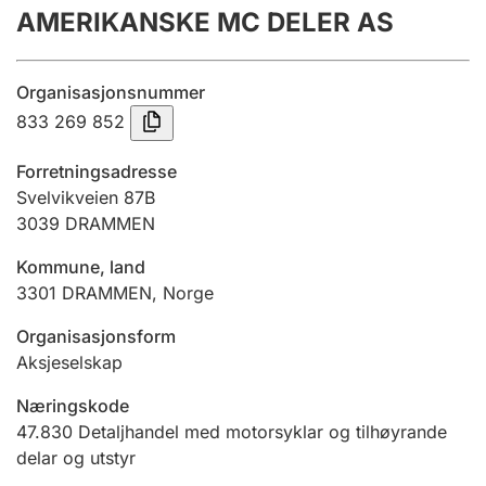
AMERIKANSKE MC DELER AS
Årsrekneskap
Innsending og forseinkingsgebyr
Organisasjonsnummer
833 269 852
Tinglysing
Forretningsadresse
Svelvikveien 87B
3039
DRAMMEN
Jeger
Betaling og jegeravgiftskort
Kommune, land
3301
DRAMMEN
,
Norge
Ektepaktrettleiaren
Organisasjonsform
Aksjeselskap
Næringskode
Andre tema
47.830
Detaljhandel med motorsyklar og tilhøyrande
delar og utstyr