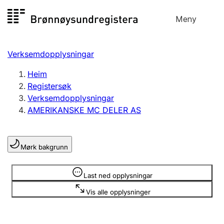
Hopp
Meny
Registersøk
til
Søk
Velg språk
innhald
Verksemdopplysningar
Aksjeselskap
Registrere, endre, slette
Heim
Registersøk
Verksemdopplysningar
Enkeltpersonføretak
AMERIKANSKE MC DELER AS
Registrere, endre, slette
Mørk bakgrunn
Lag og foreining
Registrere, endre, slette
Opplysninger er skjult
Last ned opplysningar
Vis alle opplysninger
Fleire organisasjonsformer