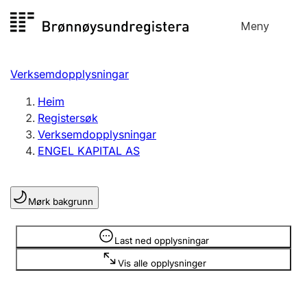
Hopp
Meny
Registersøk
til
Søk
Velg språk
innhald
Verksemdopplysningar
Aksjeselskap
Registrere, endre, slette
Heim
Registersøk
Verksemdopplysningar
Enkeltpersonføretak
ENGEL KAPITAL AS
Registrere, endre, slette
Mørk bakgrunn
Lag og foreining
Registrere, endre, slette
Opplysninger er skjult
Last ned opplysningar
Vis alle opplysninger
Fleire organisasjonsformer