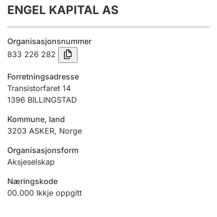
ENGEL KAPITAL AS
Årsrekneskap
Innsending og forseinkingsgebyr
Organisasjonsnummer
833 226 282
Tinglysing
Forretningsadresse
Transistorfaret 14
1396
BILLINGSTAD
Jeger
Betaling og jegeravgiftskort
Kommune, land
3203
ASKER
,
Norge
Ektepaktrettleiaren
Organisasjonsform
Aksjeselskap
Næringskode
Andre tema
00.000
Ikkje oppgitt