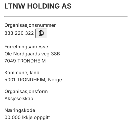
LTNW HOLDING AS
Årsrekneskap
Innsending og forseinkingsgebyr
Organisasjonsnummer
833 220 322
Tinglysing
Forretningsadresse
Ole Nordgaards veg 38B
7049
TRONDHEIM
Jeger
Betaling og jegeravgiftskort
Kommune, land
5001
TRONDHEIM
,
Norge
Ektepaktrettleiaren
Organisasjonsform
Aksjeselskap
Næringskode
Andre tema
00.000
Ikkje oppgitt