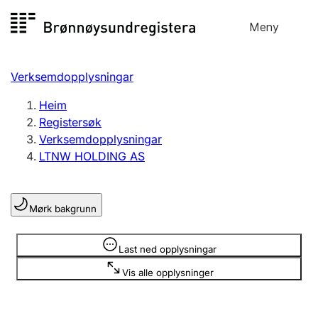
Hopp
Meny
Registersøk
til
Søk
Velg språk
innhald
Verksemdopplysningar
Aksjeselskap
Registrere, endre, slette
Heim
Registersøk
Verksemdopplysningar
Enkeltpersonføretak
LTNW HOLDING AS
Registrere, endre, slette
Mørk bakgrunn
Lag og foreining
Registrere, endre, slette
Opplysninger er skjult
Last ned opplysningar
Vis alle opplysninger
Fleire organisasjonsformer