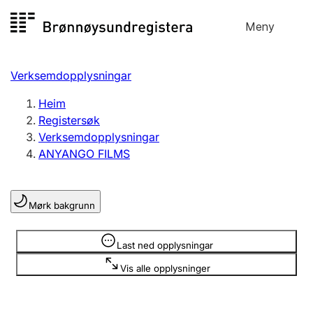
Hopp
Meny
Registersøk
til
Søk
Velg språk
innhald
Verksemdopplysningar
Aksjeselskap
Registrere, endre, slette
Heim
Registersøk
Verksemdopplysningar
Enkeltpersonføretak
ANYANGO FILMS
Registrere, endre, slette
Mørk bakgrunn
Lag og foreining
Registrere, endre, slette
Opplysninger er skjult
Last ned opplysningar
Vis alle opplysninger
Fleire organisasjonsformer