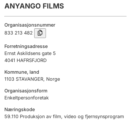
ANYANGO FILMS
Årsrekneskap
Innsending og forseinkingsgebyr
Organisasjonsnummer
833 213 482
Tinglysing
Forretningsadresse
Ernst Askildsens gate 5
4041
HAFRSFJORD
Jeger
Betaling og jegeravgiftskort
Kommune, land
1103
STAVANGER
,
Norge
Ektepaktrettleiaren
Organisasjonsform
Enkeltpersonforetak
Næringskode
Andre tema
59.110
Produksjon av film, video og fjernsynsprogram