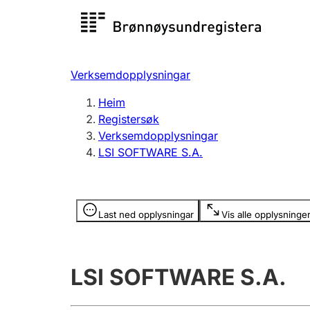
Registersøk
Aksjesel
Registrer
Verksemdopplysningar
Lag og foreining
Fleire
Heim
Registrere, endre, slette
organisa
Registersøk
Verksemdopplysningar
LSI SOFTWARE S.A.
Tinglysing
Jeger
Betaling 
Opplysninger er skjult
Last ned opplysningar
Vis alle opplysninge
Andre tema
LSI SOFTWARE S.A.