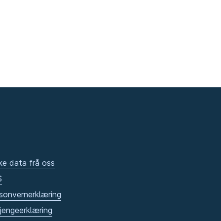
ke data frå oss
S
sonvernerklæring
gjengeerklæring