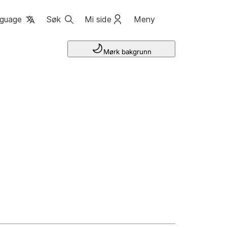
guage
Søk
Mi side
Meny
Mørk bakgrunn