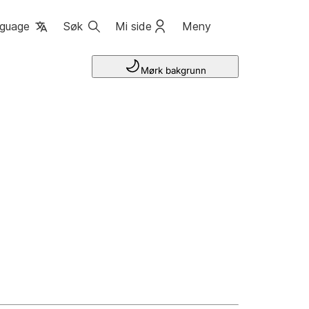
guage
Søk
Mi side
Meny
Mørk bakgrunn