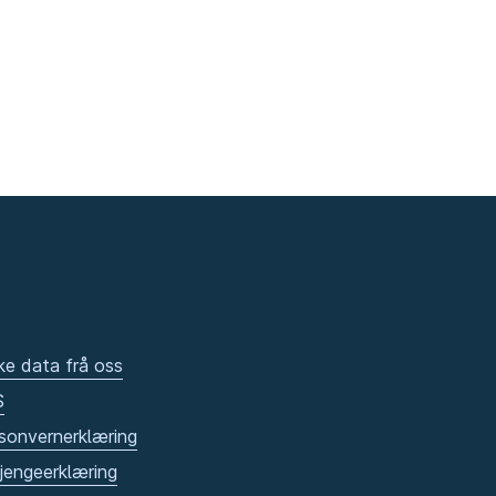
ke data frå oss
S
sonvernerklæring
gjengeerklæring