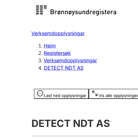
Registersøk
Aksjesel
Registrer
Verksemdopplysningar
Lag og foreining
Fleire
Heim
Registrere, endre, slette
organisa
Registersøk
Verksemdopplysningar
DETECT NDT AS
Tinglysing
Jeger
Betaling 
Opplysninger er skjult
Last ned opplysningar
Vis alle opplysninge
Andre tema
DETECT NDT AS