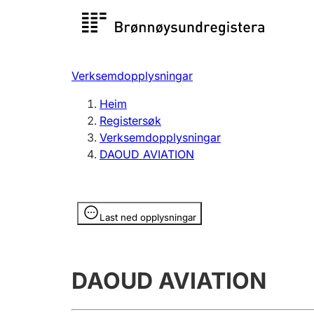
Registersøk
Aksjesel
Registrer
Verksemdopplysningar
Lag og foreining
Fleire
Heim
Registrere, endre, slette
organisa
Registersøk
Verksemdopplysningar
DAOUD AVIATION
Tinglysing
Jeger
Betaling 
Opplysninger er skjult
Last ned opplysningar
Andre tema
DAOUD AVIATION