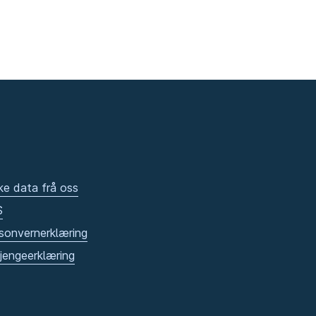
ke data frå oss
S
sonvernerklæring
gjengeerklæring