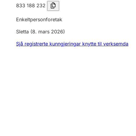
833 188 232
Enkeltpersonforetak
Sletta
(8. mars 2026)
Sjå registrerte kunngjeringar knytte til verksemda