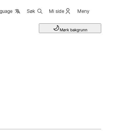
guage
Søk
Mi side
Meny
Mørk bakgrunn