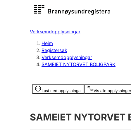
Registersøk
Aksjesel
Registrer
Verksemdopplysningar
Lag og foreining
Fleire
Heim
Registrere, endre, slette
organisa
Registersøk
Verksemdopplysningar
SAMEIET NYTORVET BOLIGPARK
Tinglysing
Jeger
Betaling 
Opplysninger er skjult
Last ned opplysningar
Vis alle opplysninge
Andre tema
SAMEIET NYTORVET 