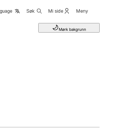
guage
Søk
Mi side
Meny
Mørk bakgrunn