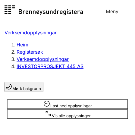
Hopp
Meny
Registersøk
til
Søk
Velg språk
innhald
Verksemdopplysningar
Aksjeselskap
Registrere, endre, slette
Heim
Registersøk
Verksemdopplysningar
Enkeltpersonføretak
INVESTORPROSJEKT 445 AS
Registrere, endre, slette
Mørk bakgrunn
Lag og foreining
Registrere, endre, slette
Opplysninger er skjult
Last ned opplysningar
Vis alle opplysninger
Fleire organisasjonsformer