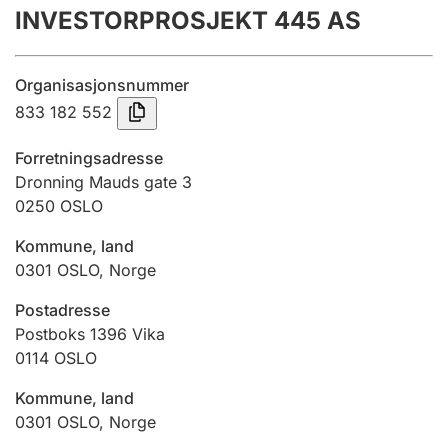
INVESTORPROSJEKT 445 AS
Årsrekneskap
Innsending og forseinkingsgebyr
Organisasjonsnummer
833 182 552
Tinglysing
Forretningsadresse
Dronning Mauds gate 3
0250
OSLO
Jeger
Betaling og jegeravgiftskort
Kommune, land
0301
OSLO
,
Norge
Ektepaktrettleiaren
Postadresse
Postboks 1396 Vika
0114
OSLO
Andre tema
Kommune, land
0301
OSLO
,
Norge