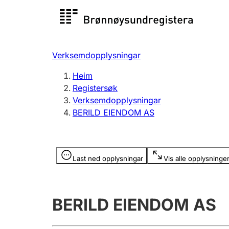
Registersøk
Aksjesel
Registrer
Verksemdopplysningar
Lag og foreining
Fleire
Heim
Registrere, endre, slette
organisa
Registersøk
Verksemdopplysningar
BERILD EIENDOM AS
Tinglysing
Jeger
Betaling 
Opplysninger er skjult
Last ned opplysningar
Vis alle opplysninge
Andre tema
BERILD EIENDOM AS