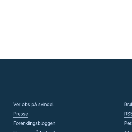
Ver obs på svindel
Bru
Presse
RS
Forenklingsbloggen
Per