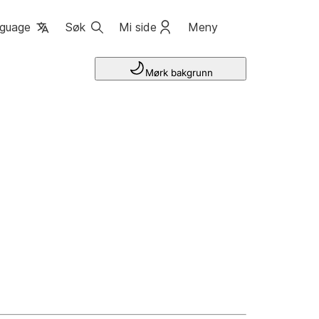
guage
Søk
Mi side
Meny
Mørk bakgrunn