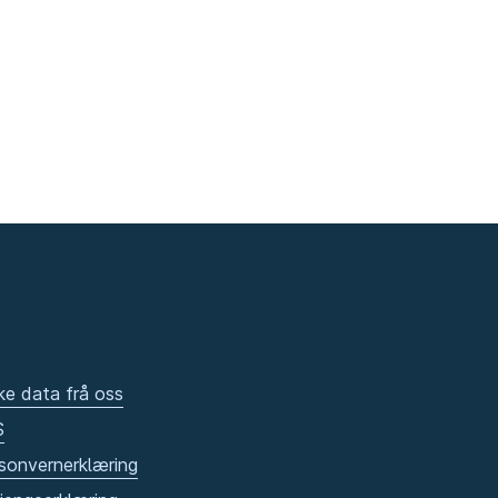
ke data frå oss
S
sonvernerklæring