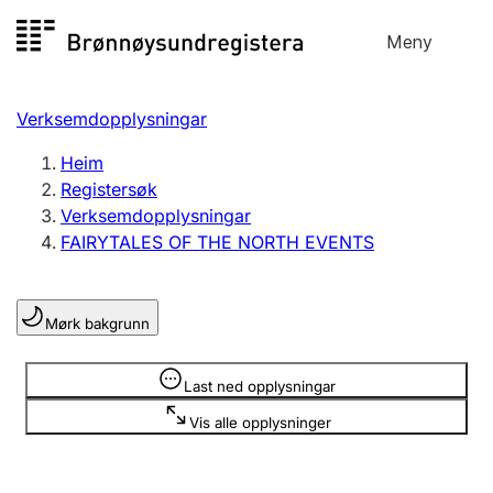
Hopp
Meny
Registersøk
til
Søk
Velg språk
innhald
Verksemdopplysningar
Aksjeselskap
Registrere, endre, slette
Heim
Registersøk
Verksemdopplysningar
Enkeltpersonføretak
FAIRYTALES OF THE NORTH EVENTS
Registrere, endre, slette
Mørk bakgrunn
Lag og foreining
Registrere, endre, slette
Opplysninger er skjult
Last ned opplysningar
Vis alle opplysninger
Fleire organisasjonsformer