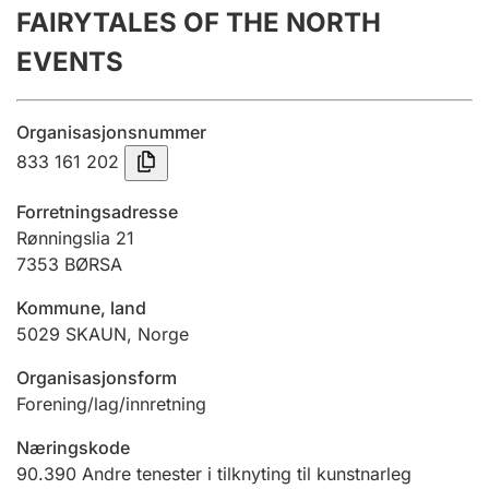
FAIRYTALES OF THE NORTH
Årsrekneskap
EVENTS
Innsending og forseinkingsgebyr
Organisasjonsnummer
Tinglysing
833 161 202
Forretningsadresse
Jeger
Rønningslia 21
Betaling og jegeravgiftskort
7353
BØRSA
Kommune, land
5029
SKAUN
,
Norge
Ektepaktrettleiaren
Organisasjonsform
Forening/lag/innretning
Andre tema
Næringskode
90.390
Andre tenester i tilknyting til kunstnarleg