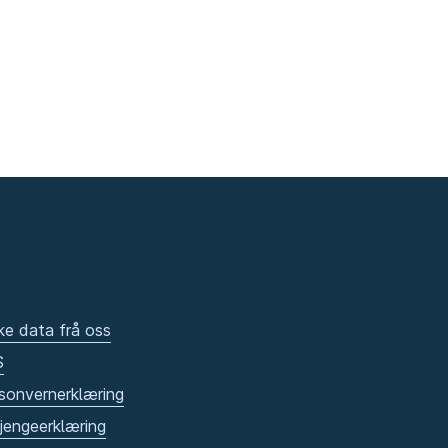
ke data frå oss
S
sonvernerklæring
gjengeerklæring