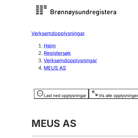
Registersøk
Aksjesel
Registrer
Verksemdopplysningar
Lag og foreining
Fleire
Heim
Registrere, endre, slette
organisa
Registersøk
Verksemdopplysningar
MEUS AS
Tinglysing
Jeger
Betaling 
Opplysninger er skjult
Last ned opplysningar
Vis alle opplysninge
Andre tema
MEUS AS