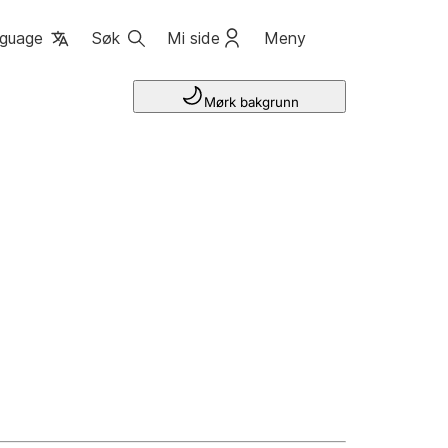
guage
Søk
Mi side
Meny
Mørk bakgrunn