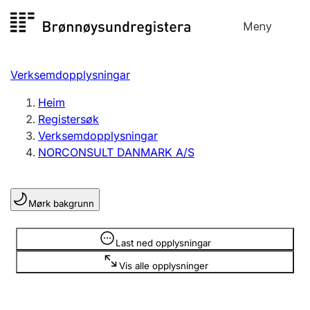
Hopp
Meny
Registersøk
til
Søk
Velg språk
innhald
Verksemdopplysningar
Aksjeselskap
Registrere, endre, slette
Heim
Registersøk
Verksemdopplysningar
Enkeltpersonføretak
NORCONSULT DANMARK A/S
Registrere, endre, slette
Mørk bakgrunn
Lag og foreining
Registrere, endre, slette
Opplysninger er skjult
Last ned opplysningar
Vis alle opplysninger
Fleire organisasjonsformer