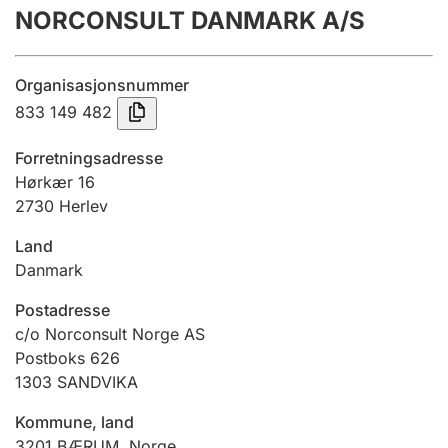
NORCONSULT DANMARK A/S
Årsrekneskap
Innsending og forseinkingsgebyr
Organisasjonsnummer
833 149 482
Tinglysing
Forretningsadresse
Hørkær 16
2730 Herlev
Jeger
Betaling og jegeravgiftskort
Land
Danmark
Ektepaktrettleiaren
Postadresse
c/o Norconsult Norge AS
Postboks 626
1303
SANDVIKA
Andre tema
Kommune, land
3201
BÆRUM
,
Norge