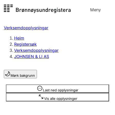
Hopp
Meny
Registersøk
til
Søk
Velg språk
innhald
Verksemdopplysningar
Aksjeselskap
Registrere, endre, slette
Heim
Registersøk
Verksemdopplysningar
Enkeltpersonføretak
JOHNSEN & LI AS
Registrere, endre, slette
Mørk bakgrunn
Lag og foreining
Registrere, endre, slette
Opplysninger er skjult
Last ned opplysningar
Vis alle opplysninger
Fleire organisasjonsformer