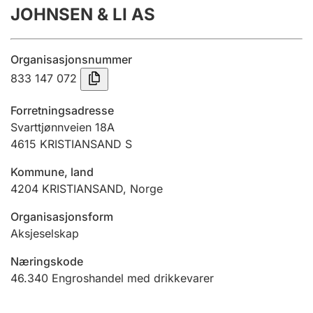
JOHNSEN & LI AS
Årsrekneskap
Innsending og forseinkingsgebyr
Organisasjonsnummer
833 147 072
Tinglysing
Forretningsadresse
Svarttjønnveien 18A
4615
KRISTIANSAND S
Jeger
Betaling og jegeravgiftskort
Kommune, land
4204
KRISTIANSAND
,
Norge
Ektepaktrettleiaren
Organisasjonsform
Aksjeselskap
Næringskode
Andre tema
46.340
Engroshandel med drikkevarer