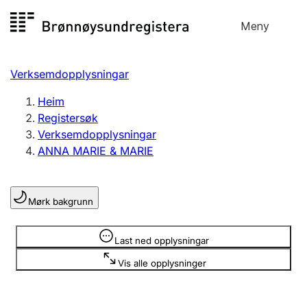
Hopp
Meny
Registersøk
til
Søk
Velg språk
innhald
Verksemdopplysningar
Aksjeselskap
Registrere, endre, slette
Heim
Registersøk
Verksemdopplysningar
Enkeltpersonføretak
ANNA MARIE & MARIE
Registrere, endre, slette
Mørk bakgrunn
Lag og foreining
Registrere, endre, slette
Opplysninger er skjult
Last ned opplysningar
Vis alle opplysninger
Fleire organisasjonsformer