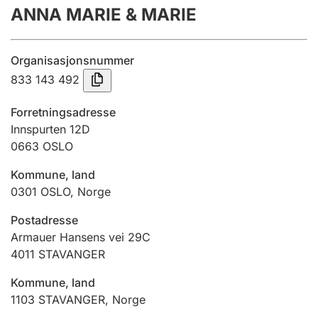
ANNA MARIE & MARIE
Årsrekneskap
Innsending og forseinkingsgebyr
Organisasjonsnummer
833 143 492
Tinglysing
Forretningsadresse
Innspurten 12D
0663
OSLO
Jeger
Betaling og jegeravgiftskort
Kommune, land
0301
OSLO
,
Norge
Ektepaktrettleiaren
Postadresse
Armauer Hansens vei 29C
4011
STAVANGER
Andre tema
Kommune, land
1103
STAVANGER
,
Norge