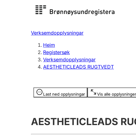
Registersøk
Aksjesel
Registrer
Verksemdopplysningar
Lag og foreining
Fleire
Heim
Registrere, endre, slette
organisa
Registersøk
Verksemdopplysningar
AESTHETICLEADS RUGTVEDT
Tinglysing
Jeger
Betaling 
Opplysninger er skjult
Last ned opplysningar
Vis alle opplysninge
Andre tema
AESTHETICLEADS R