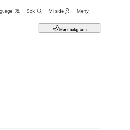
guage
Søk
Mi side
Meny
Mørk bakgrunn