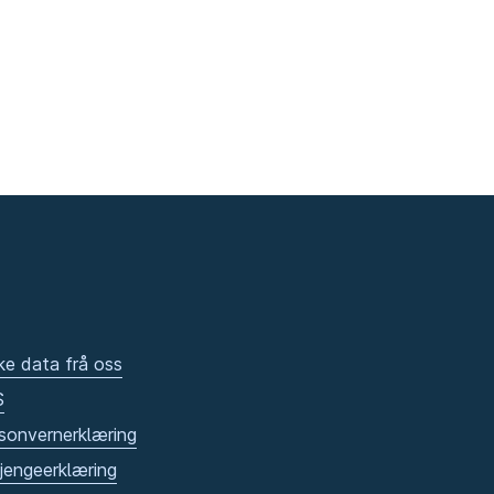
ke data frå oss
S
sonvernerklæring
gjengeerklæring