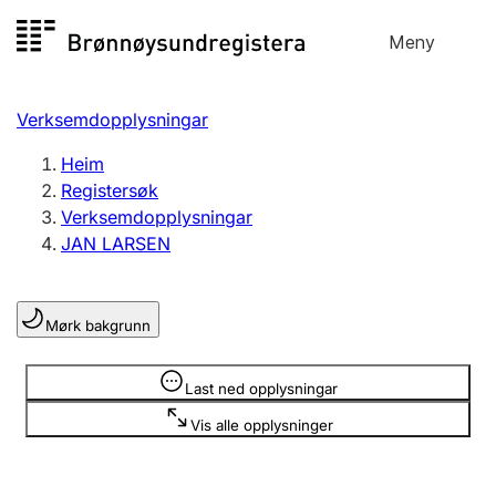
Hopp
Meny
Registersøk
til
Søk
Velg språk
innhald
Verksemdopplysningar
Aksjeselskap
Registrere, endre, slette
Heim
Registersøk
Verksemdopplysningar
Enkeltpersonføretak
JAN LARSEN
Registrere, endre, slette
Mørk bakgrunn
Lag og foreining
Registrere, endre, slette
Opplysninger er skjult
Last ned opplysningar
Vis alle opplysninger
Fleire organisasjonsformer