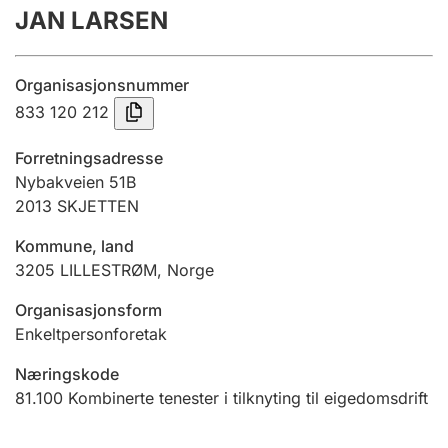
JAN LARSEN
Årsrekneskap
Innsending og forseinkingsgebyr
Organisasjonsnummer
833 120 212
Tinglysing
Forretningsadresse
Nybakveien 51B
2013
SKJETTEN
Jeger
Betaling og jegeravgiftskort
Kommune, land
3205
LILLESTRØM
,
Norge
Ektepaktrettleiaren
Organisasjonsform
Enkeltpersonforetak
Næringskode
Andre tema
81.100
Kombinerte tenester i tilknyting til eigedomsdrift