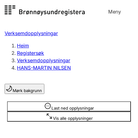
Hopp
Meny
Registersøk
til
Søk
Velg språk
innhald
Verksemdopplysningar
Aksjeselskap
Registrere, endre, slette
Heim
Registersøk
Verksemdopplysningar
Enkeltpersonføretak
HANS-MARTIN NILSEN
Registrere, endre, slette
Mørk bakgrunn
Lag og foreining
Registrere, endre, slette
Opplysninger er skjult
Last ned opplysningar
Vis alle opplysninger
Fleire organisasjonsformer