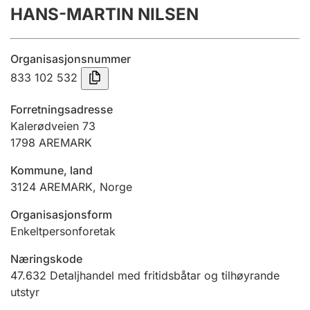
HANS-MARTIN NILSEN
Årsrekneskap
Innsending og forseinkingsgebyr
Organisasjonsnummer
833 102 532
Tinglysing
Forretningsadresse
Kalerødveien 73
1798
AREMARK
Jeger
Betaling og jegeravgiftskort
Kommune, land
3124
AREMARK
,
Norge
Ektepaktrettleiaren
Organisasjonsform
Enkeltpersonforetak
Næringskode
Andre tema
47.632
Detaljhandel med fritidsbåtar og tilhøyrande
utstyr