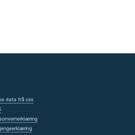
ke data frå oss
S
sonvernerklæring
gjengeerklæring