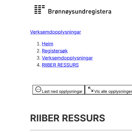
Registersøk
Aksjesel
Registrer
Verksemdopplysningar
Lag og foreining
Fleire
Heim
Registrere, endre, slette
organisa
Registersøk
Verksemdopplysningar
RIIBER RESSURS
Tinglysing
Jeger
Betaling 
Opplysninger er skjult
Last ned opplysningar
Vis alle opplysninge
Andre tema
RIIBER RESSURS