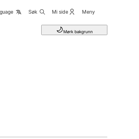
guage
Søk
Mi side
Meny
Mørk bakgrunn