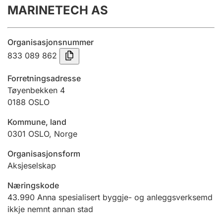
MARINETECH AS
Årsrekneskap
Innsending og forseinkingsgebyr
Organisasjonsnummer
833 089 862
Tinglysing
Forretningsadresse
Tøyenbekken 4
0188
OSLO
Jeger
Betaling og jegeravgiftskort
Kommune, land
0301
OSLO
,
Norge
Ektepaktrettleiaren
Organisasjonsform
Aksjeselskap
Næringskode
Andre tema
43.990
Anna spesialisert byggje- og anleggsverksemd
ikkje nemnt annan stad