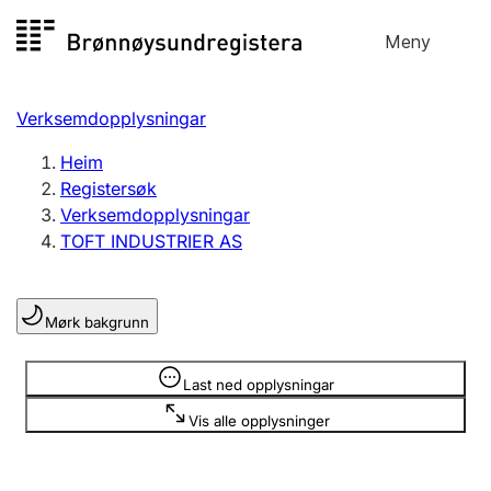
Hopp
Meny
Registersøk
til
Søk
Velg språk
innhald
Verksemdopplysningar
Aksjeselskap
Registrere, endre, slette
Heim
Registersøk
Verksemdopplysningar
Enkeltpersonføretak
TOFT INDUSTRIER AS
Registrere, endre, slette
Mørk bakgrunn
Lag og foreining
Registrere, endre, slette
Opplysninger er skjult
Last ned opplysningar
Vis alle opplysninger
Fleire organisasjonsformer