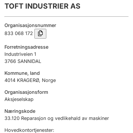
TOFT INDUSTRIER AS
Årsrekneskap
Innsending og forseinkingsgebyr
Organisasjonsnummer
833 068 172
Tinglysing
Forretningsadresse
Industriveien 1
3766
SANNIDAL
Jeger
Betaling og jegeravgiftskort
Kommune, land
4014
KRAGERØ
,
Norge
Ektepaktrettleiaren
Organisasjonsform
Aksjeselskap
Næringskode
Andre tema
33.120
Reparasjon og vedlikehald av maskiner
Hovedkontortjenester
: