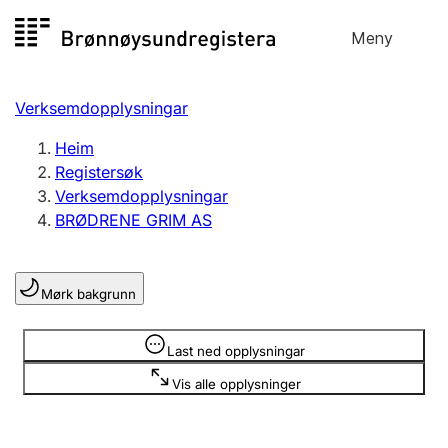
Hopp
Meny
Registersøk
til
Søk
Velg språk
innhald
Verksemdopplysningar
Aksjeselskap
Registrere, endre, slette
Heim
Registersøk
Verksemdopplysningar
Enkeltpersonføretak
BRØDRENE GRIM AS
Registrere, endre, slette
Mørk bakgrunn
Lag og foreining
Registrere, endre, slette
Opplysninger er skjult
Last ned opplysningar
Vis alle opplysninger
Fleire organisasjonsformer