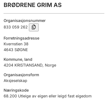
BRØDRENE GRIM AS
Årsrekneskap
Innsending og forseinkingsgebyr
Organisasjonsnummer
833 059 262
Tinglysing
Forretningsadresse
Kvernstien 38
4643
SØGNE
Jeger
Betaling og jegeravgiftskort
Kommune, land
4204
KRISTIANSAND
,
Norge
Ektepaktrettleiaren
Organisasjonsform
Aksjeselskap
Næringskode
Andre tema
68.200
Utleige av eigen eller leigd fast eigedom