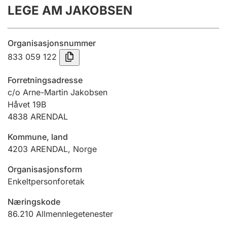
LEGE AM JAKOBSEN
Årsrekneskap
Innsending og forseinkingsgebyr
Organisasjonsnummer
833 059 122
Tinglysing
Forretningsadresse
c/o Arne-Martin Jakobsen
Håvet 19B
Jeger
4838
ARENDAL
Betaling og jegeravgiftskort
Kommune, land
4203
ARENDAL
,
Norge
Ektepaktrettleiaren
Organisasjonsform
Enkeltpersonforetak
Andre tema
Næringskode
86.210
Allmennlegetenester