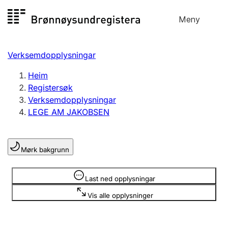
Hopp
Meny
Registersøk
til
Søk
Velg språk
innhald
Verksemdopplysningar
Aksjeselskap
Registrere, endre, slette
Heim
Registersøk
Verksemdopplysningar
Enkeltpersonføretak
LEGE AM JAKOBSEN
Registrere, endre, slette
Mørk bakgrunn
Lag og foreining
Registrere, endre, slette
Opplysninger er skjult
Last ned opplysningar
Vis alle opplysninger
Fleire organisasjonsformer