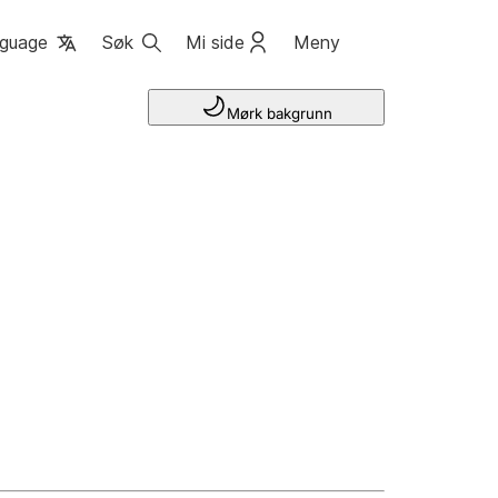
guage
Søk
Mi side
Meny
Mørk bakgrunn