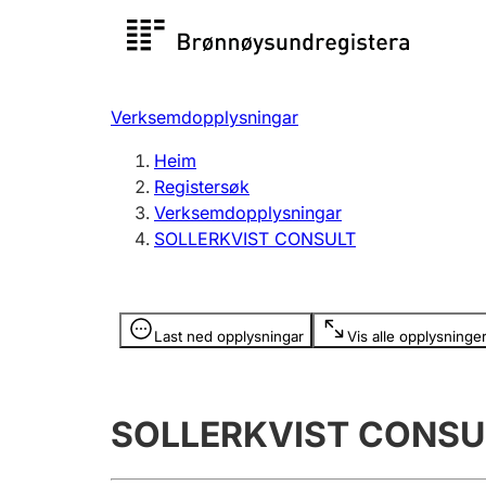
Registersøk
Aksjesel
Registrer
Verksemdopplysningar
Lag og foreining
Fleire
Heim
Registrere, endre, slette
organisa
Registersøk
Verksemdopplysningar
SOLLERKVIST CONSULT
Tinglysing
Jeger
Betaling 
Opplysninger er skjult
Last ned opplysningar
Vis alle opplysninge
Andre tema
SOLLERKVIST CONSU