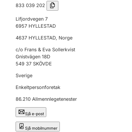
833 039 202
Lifjordvegen 7
6957
HYLLESTAD
4637
HYLLESTAD
,
Norge
c/o Frans & Eva Sollerkvist
Gnistvägen 18D
549 37 SKÖVDE
Sverige
Enkeltpersonforetak
86.210
Allmennlegetenester
Sjå e-post
Sjå mobilnummer