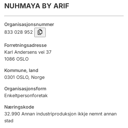
NUHMAYA BY ARIF
Årsrekneskap
Innsending og forseinkingsgebyr
Organisasjonsnummer
833 028 952
Tinglysing
Forretningsadresse
Karl Andersens vei 37
1086
OSLO
Jeger
Betaling og jegeravgiftskort
Kommune, land
0301
OSLO
,
Norge
Ektepaktrettleiaren
Organisasjonsform
Enkeltpersonforetak
Næringskode
Andre tema
32.990
Annan industriproduksjon ikkje nemnt annan
stad