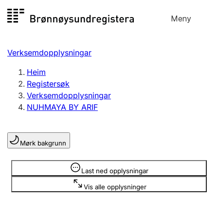
Hopp
Meny
Registersøk
til
Søk
Velg språk
innhald
Verksemdopplysningar
Aksjeselskap
Registrere, endre, slette
Heim
Registersøk
Verksemdopplysningar
Enkeltpersonføretak
NUHMAYA BY ARIF
Registrere, endre, slette
Mørk bakgrunn
Lag og foreining
Registrere, endre, slette
Opplysninger er skjult
Last ned opplysningar
Vis alle opplysninger
Fleire organisasjonsformer