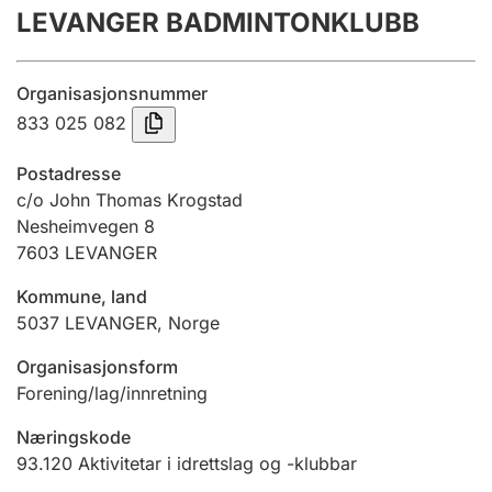
LEVANGER BADMINTONKLUBB
Årsrekneskap
Innsending og forseinkingsgebyr
Organisasjonsnummer
833 025 082
Tinglysing
Postadresse
c/o John Thomas Krogstad
Nesheimvegen 8
Jeger
7603
LEVANGER
Betaling og jegeravgiftskort
Kommune, land
5037
LEVANGER
,
Norge
Ektepaktrettleiaren
Organisasjonsform
Forening/lag/innretning
Andre tema
Næringskode
93.120
Aktivitetar i idrettslag og -klubbar