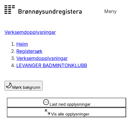
Hopp
Meny
Registersøk
til
Søk
Velg språk
innhald
Verksemdopplysningar
Aksjeselskap
Registrere, endre, slette
Heim
Registersøk
Verksemdopplysningar
Enkeltpersonføretak
LEVANGER BADMINTONKLUBB
Registrere, endre, slette
Mørk bakgrunn
Lag og foreining
Registrere, endre, slette
Opplysninger er skjult
Last ned opplysningar
Vis alle opplysninger
Fleire organisasjonsformer