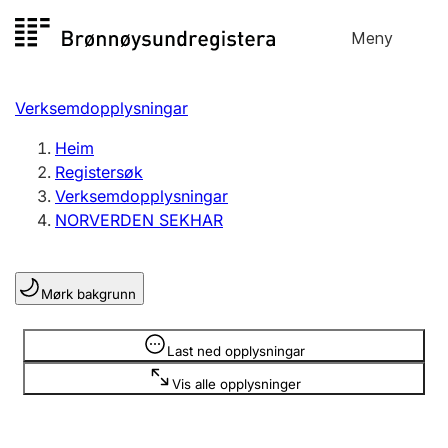
Hopp
Meny
Registersøk
til
Søk
Velg språk
innhald
Verksemdopplysningar
Aksjeselskap
Registrere, endre, slette
Heim
Registersøk
Verksemdopplysningar
Enkeltpersonføretak
NORVERDEN SEKHAR
Registrere, endre, slette
Mørk bakgrunn
Lag og foreining
Registrere, endre, slette
Opplysninger er skjult
Last ned opplysningar
Vis alle opplysninger
Fleire organisasjonsformer