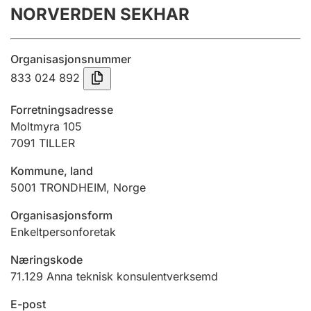
NORVERDEN SEKHAR
Årsrekneskap
Innsending og forseinkingsgebyr
Organisasjonsnummer
833 024 892
Tinglysing
Forretningsadresse
Moltmyra 105
7091
TILLER
Jeger
Betaling og jegeravgiftskort
Kommune, land
5001
TRONDHEIM
,
Norge
Ektepaktrettleiaren
Organisasjonsform
Enkeltpersonforetak
Næringskode
Andre tema
71.129
Anna teknisk konsulentverksemd
E-post