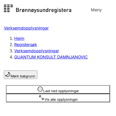
Hopp
Meny
Registersøk
til
Søk
Velg språk
innhald
Verksemdopplysningar
Aksjeselskap
Registrere, endre, slette
Heim
Registersøk
Verksemdopplysningar
Enkeltpersonføretak
QUANTUM KONSULT DAMNJANOVIC
Registrere, endre, slette
Mørk bakgrunn
Lag og foreining
Registrere, endre, slette
Opplysninger er skjult
Last ned opplysningar
Vis alle opplysninger
Fleire organisasjonsformer