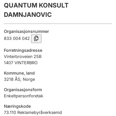
QUANTUM KONSULT
Årsrekneskap
DAMNJANOVIC
Innsending og forseinkingsgebyr
Organisasjonsnummer
Tinglysing
833 004 042
Forretningsadresse
Jeger
Vinterbroveien 25B
Betaling og jegeravgiftskort
1407
VINTERBRO
Kommune, land
3218
ÅS
,
Norge
Ektepaktrettleiaren
Organisasjonsform
Enkeltpersonforetak
Andre tema
Næringskode
73.110
Reklamebyråverksemd