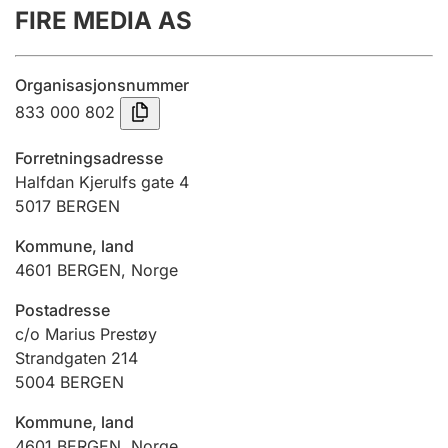
FIRE MEDIA AS
Årsrekneskap
Innsending og forseinkingsgebyr
Organisasjonsnummer
833 000 802
Tinglysing
Forretningsadresse
Halfdan Kjerulfs gate 4
5017
BERGEN
Jeger
Betaling og jegeravgiftskort
Kommune, land
4601
BERGEN
,
Norge
Ektepaktrettleiaren
Postadresse
c/o Marius Prestøy
Strandgaten 214
5004
BERGEN
Andre tema
Kommune, land
4601
BERGEN
,
Norge