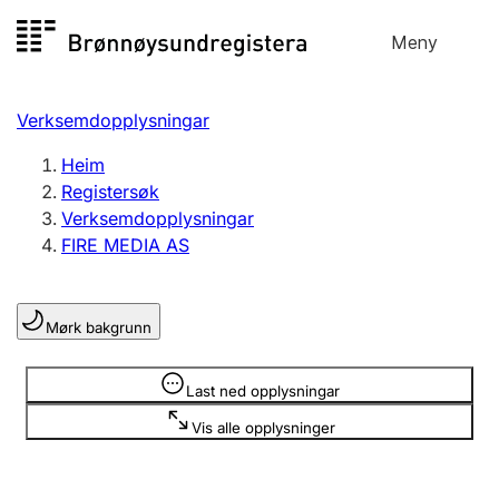
Hopp
Meny
Registersøk
til
Søk
Velg språk
innhald
Verksemdopplysningar
Aksjeselskap
Registrere, endre, slette
Heim
Registersøk
Verksemdopplysningar
Enkeltpersonføretak
FIRE MEDIA AS
Registrere, endre, slette
Mørk bakgrunn
Lag og foreining
Registrere, endre, slette
Opplysninger er skjult
Last ned opplysningar
Vis alle opplysninger
Fleire organisasjonsformer