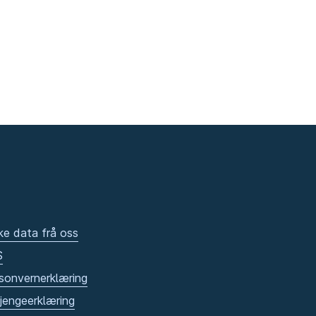
ke data frå oss
S
sonvernerklæring
gjengeerklæring