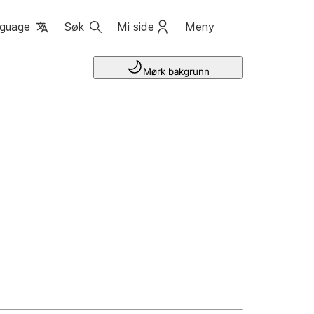
guage
Søk
Mi side
Meny
Mørk bakgrunn