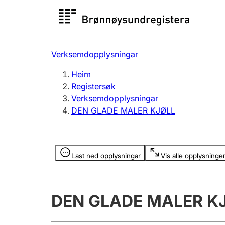
Registersøk
Aksjesel
Registrer
Verksemdopplysningar
Lag og foreining
Fleire
Heim
Registrere, endre, slette
organisa
Registersøk
Verksemdopplysningar
DEN GLADE MALER KJØLL
Tinglysing
Jeger
Betaling 
Opplysninger er skjult
Last ned opplysningar
Vis alle opplysninge
Andre tema
DEN GLADE MALER K