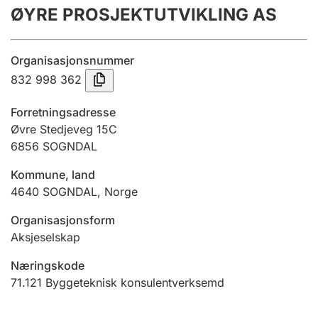
ØYRE PROSJEKTUTVIKLING AS
Årsrekneskap
Innsending og forseinkingsgebyr
Organisasjonsnummer
832 998 362
Tinglysing
Forretningsadresse
Øvre Stedjeveg 15C
6856
SOGNDAL
Jeger
Betaling og jegeravgiftskort
Kommune, land
4640
SOGNDAL
,
Norge
Ektepaktrettleiaren
Organisasjonsform
Aksjeselskap
Næringskode
Andre tema
71.121
Byggeteknisk konsulentverksemd