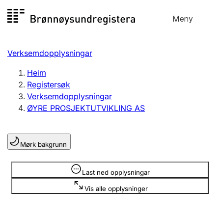
Hopp
Meny
Registersøk
til
Søk
Velg språk
innhald
Verksemdopplysningar
Aksjeselskap
Registrere, endre, slette
Heim
Registersøk
Verksemdopplysningar
Enkeltpersonføretak
ØYRE PROSJEKTUTVIKLING AS
Registrere, endre, slette
Mørk bakgrunn
Lag og foreining
Registrere, endre, slette
Opplysninger er skjult
Last ned opplysningar
Vis alle opplysninger
Fleire organisasjonsformer