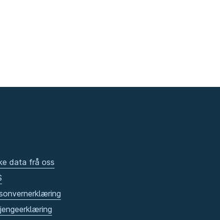
ke data frå oss
S
sonvernerklæring
gjengeerklæring