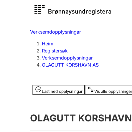
Registersøk
Aksjesel
Registrer
Verksemdopplysningar
Lag og foreining
Fleire
Heim
Registrere, endre, slette
organisa
Registersøk
Verksemdopplysningar
OLAGUTT KORSHAVN AS
Tinglysing
Jeger
Betaling 
Opplysninger er skjult
Last ned opplysningar
Vis alle opplysninge
Andre tema
OLAGUTT KORSHAVN