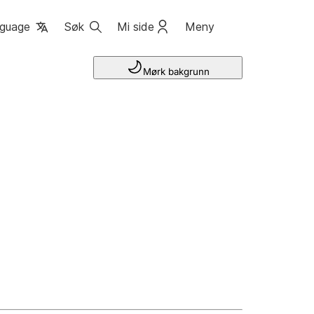
guage
Søk
Mi side
Meny
Mørk bakgrunn